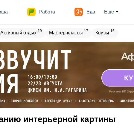
иша
Работа
Еда
Еще
19
17
16
Активный отдых
Мастер-классы
Квизы
овостройки
Места
15
13
17
18
ечеринки
Спорт
Выставки
Театры
8
9
9
Квесты
Зарубежное
Разное
данию интерьерной картины