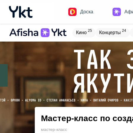
Доска
Аф
25
24
Кино
Концерты
Домики
Н
16
9
Встречи
Детям
В
17
4
Туризм
Обучение
Мастер-класс по соз
мастер-класс