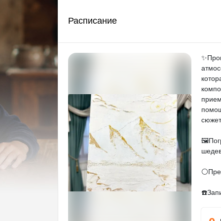
Расписание
✨Прои
атмос
котор
компо
прием
помощ
сюжет
🖼️По
шедев
⚪Пред
☎️Зап