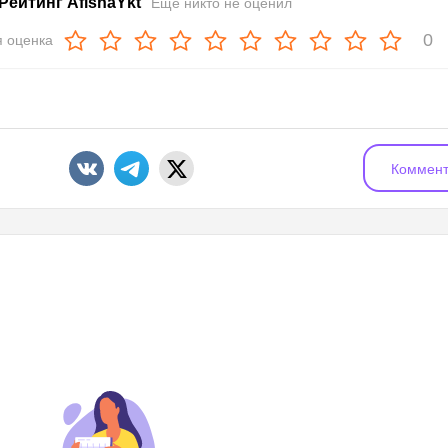
Рейтинг AfishaYkt
Еще никто не оценил
0
 оценка
Коммент