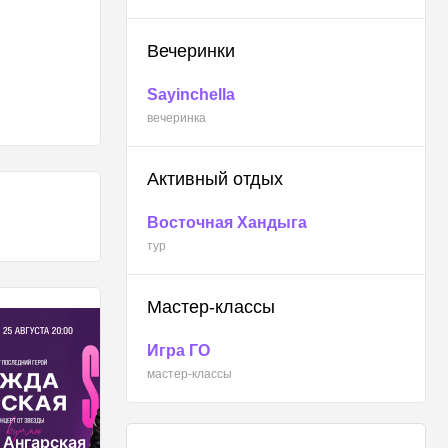
Вечеринки
Sayinchella
вечеринка
Активный отдых
Восточная Хандыга
тур
Мастер-классы
Игра ГО
мастер-классы
КОНЦЕРТЫ
ERGI:R
Так звучит Якутия.