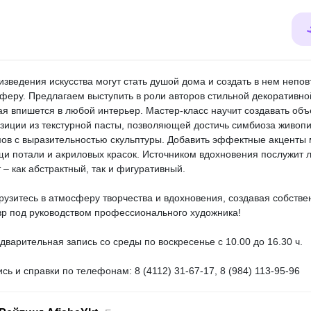
зведения искусства могут стать душой дома и создать в нем непо
феру. Предлагаем выступить в роли авторов стильной декоративно
ая впишется в любой интерьер. Мастер-класс научит создавать об
зиции из текстурной пасты, позволяющей достичь симбиоза живоп
ов с выразительностью скульптуры. Добавить эффектные акценты
и потали и акриловых красок. Источником вдохновения послужит 
 – как абстрактный, так и фигуративный.
грузитесь в атмосферу творчества и вдохновения, создавая собств
р под руководством профессионального художника!
варительная запись со среды по воскресенье с 10.00 до 16.30 ч.
ись и справки по телефонам: 8 (4112) 31-67-17, 8 (984) 113-95-96