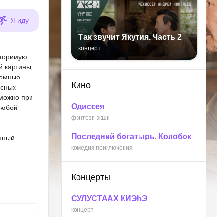
Я иду
Так звучит Якутия. Часть 2
концерт
вторимую
й картины,
ъемные
Кино
исных
 можно при
Одиссея
любой
фэнтези экшн
Последний богатырь. Колобок
енный
комедия приключения
Концерты
СУЛУСТААХ КИЭҺЭ
концерт