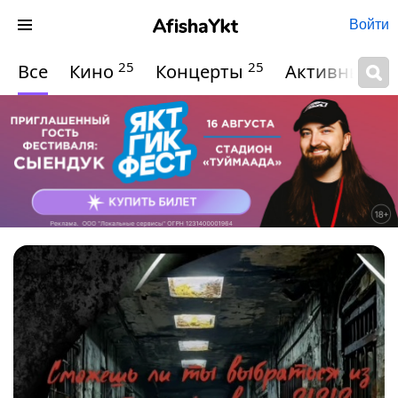
Войти
25
25
Все
Кино
Концерты
Активный о