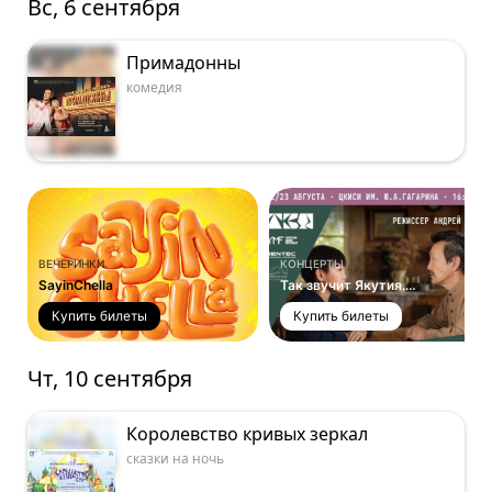
Вс, 6 сентября
Примадонны
комедия
ВЕЧЕРИНКИ
КОНЦЕРТЫ
SayinChella
Так звучит Якутия.
Часть 2
Купить билеты
Купить билеты
Чт, 10 сентября
Королевство кривых зеркал
сказки на ночь