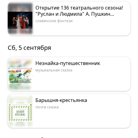
Открытие 136 театрального сезона!
"Руслан и Людмила" А. Пушкин
(славянское фэнтези) 12+
славянское фэнтези
Сб, 5 сентября
Незнайка-путешественник
музыкальная сказка
Барышня-крестьянка
почти сказка