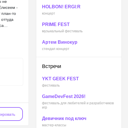
ы не
HOLBON! ERGI:R
Елисеем -
 план-то
концерт
 оттуда
PRIME FEST
оса…
музыкальный фестиваль
Артем Винокур
стендап концерт
Встречи
YKT GEEK FEST
фестиваль
GameDevFest 2026!
фестиваль для любителей и разработчиков
игр
ировать
Девичник под ключ
мастер-классы