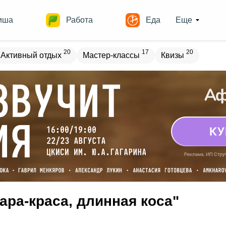
иша
Работа
Еда
Еще
20
17
20
Активный отдых
Мастер-классы
Квизы
овостройки
Места
19
13
17
18
ечеринки
Спорт
Выставки
Театры
8
9
10
Квесты
Зарубежное
Разное
вара-краса, длинная коса"