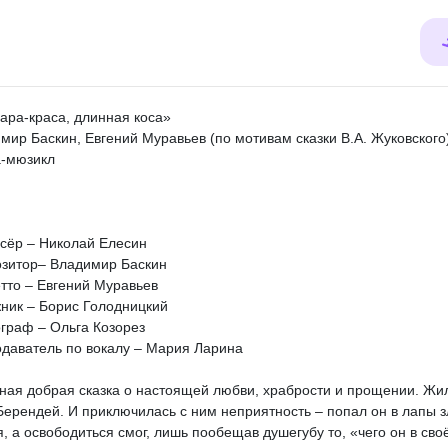
ара-краса, длинная коса»
мир Баскин, Евгений Муравьев (по мотивам сказки В.А. Жуковского
а-мюзикл
сёр – Николай Елесин
зитор– Владимир Баскин
тто – Евгений Муравьев
ник – Борис Голодницкий
граф – Ольга Козорез
даватель по вокалу – Мария Ларина
ная добрая сказка о настоящей любви, храбрости и прощении. Жи
Берендей. И приключилась с ним неприятность – попал он в лапы 
, а освободиться смог, лишь пообещав душегубу то, «чего он в сво