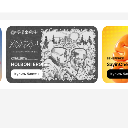
КОНЦЕРТЫ
ВЕЧЕРИНКИ
HOLBON! ERGI:R
SayinChel
Купить билеты
Купить би