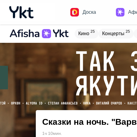
Доска
Аф
25
25
Кино
Концерты
Домики
Н
17
9
Встречи
Детям
В
19
4
Туризм
Обучение
Сказки на ночь. "Вар
1ч 10мин.