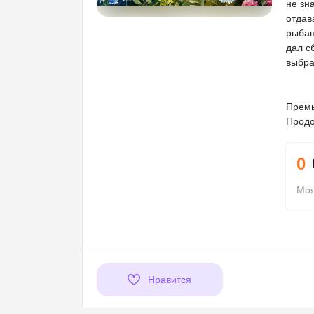
не зн
отдав
рыбац
дал с
выбра
Премь
Продо
0
Моя
Нравится