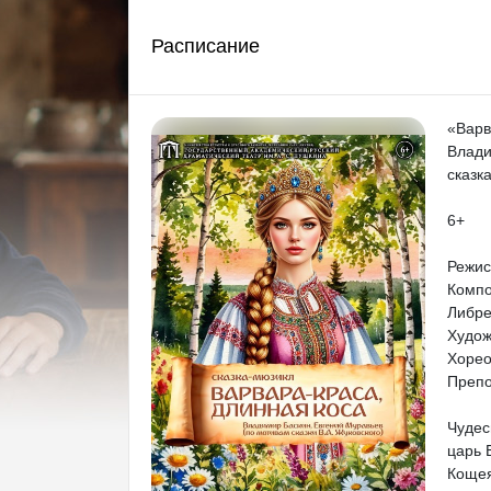
Расписание
«Варв
Влади
сказк
6+
Режис
Компо
Либре
Худож
Хорео
Препо
Чудес
царь 
Кощея