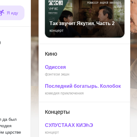
Я иду
Так звучит Якутия. Часть 2
концерт
)
Кино
Одиссея
фэнтези экшн
Последний богатырь. Колобок
комедия приключения
Концерты
л да был
СУЛУСТААХ КИЭҺЭ
злодея
ём царстве
концерт