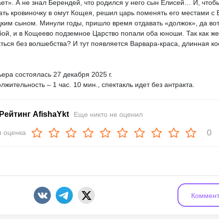
ает». А не знал Берендей, что родился у него сын Елисей… И, чтоб
ать кровиночку в омут Кощея, решил царь поменять его местами с 
ким сыном. Минули годы, пришло время отдавать «должок», да вот
бой, и в Кощеево подземное Царство попали оба юноши. Так как же
ться без волшебства? И тут появляется Варвара-краса, длинная к
ера состоялась 27 декабря 2025 г.
лжительность – 1 час. 10 мин., спектакль идет без антракта.
Рейтинг AfishaYkt
Еще никто не оценил
0
 оценка
Коммент