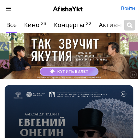
Войти
23
22
Все
Кино
Концерты
Активный о