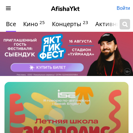
Войти
25
23
Все
Кино
Концерты
Активный о