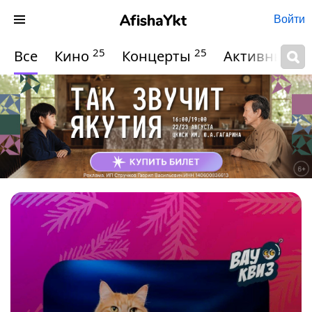
Войти
25
25
Все
Кино
Концерты
Активный о