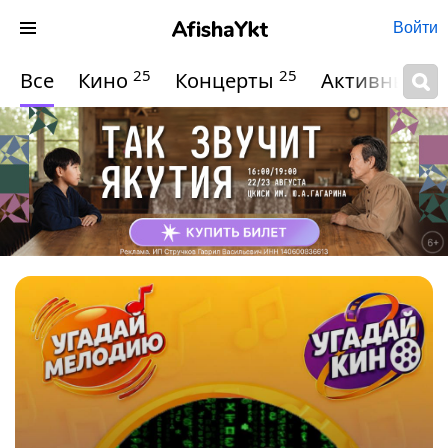
Войти
25
25
Все
Кино
Концерты
Активный о