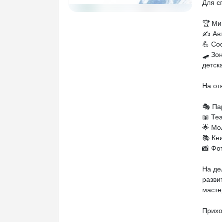
Для с
🏆 Ми
✍️ Ав
💪 Со
🛹 Зо
детск
На от
🎭 Па
📖 Те
🌟 Мо
📚 Кн
📸 Фо
На де
разви
масте
Прихо