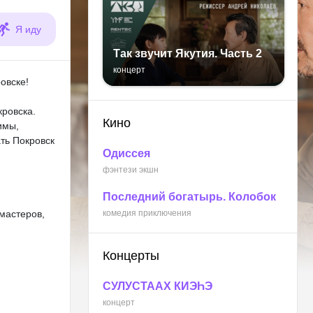
Я иду
Так звучит Якутия. Часть 2
концерт
овске!
кровска.
Кино
имы,
ать Покровск
Одиссея
фэнтези экшн
Последний богатырь. Колобок
мастеров,
комедия приключения
Концерты
СУЛУСТААХ КИЭҺЭ
концерт