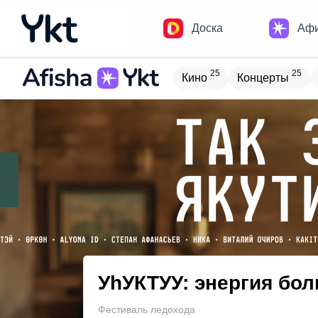
Доска
Аф
25
25
Кино
Концерты
Домики
Н
17
9
Встречи
Детям
В
19
4
Туризм
Обучение
УhУКТУУ: энергия бо
Фестиваль ледохода