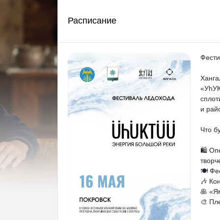
Расписание
Фести
Ханга
«УhУК
сплот
и рай
Что б
🛍️ О
творч
🍽️ Ф
🎶 Ко
🥞 «Я
🎨 Пл