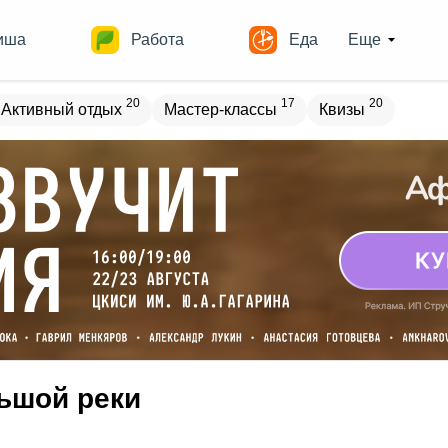
иша
Работа
Еда
Еще
20
17
20
Активный отдых
Мастер-классы
Квизы
овостройки
Места
19
13
17
18
ечеринки
Спорт
Выставки
Театры
8
9
10
Квесты
Зарубежное
Разное
льшой реки