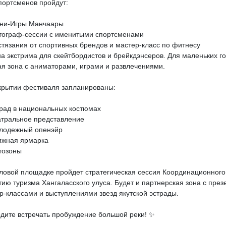
портсменов пройдут:
ни-Игры Манчаары
тограф-сессии с именитыми спортсменами
стязания от спортивных брендов и мастер-класс по фитнесу
на экстрима для скейтбордистов и брейкдэнсеров. Для маленьких г
ая зона с аниматорами, играми и развлечениями.
крытии фестиваля запланированы:
рад в национальных костюмах
атральное представление
лодежный опенэйр
ижная ярмарка
тозоны
ловой площадке пройдет стратегическая сессия Координационного
тию туризма Хангаласского улуса. Будет и партнерская зона с пре
р-классами и выступлениями звезд якутской эстрады.
дите встречать пробуждение большой реки! ✨