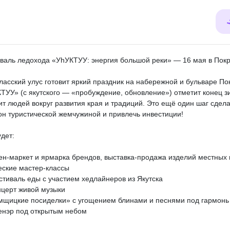
валь ледохода «УhУКТУУ: энергия большой реки» — 16 мая в Покр
ласский улус готовит яркий праздник на набережной и бульваре По
ТУУ» (с якутского — «пробуждение, обновление») отметит конец з
ит людей вокруг развития края и традиций. Это ещё один шаг сдел
он туристической жемчужиной и привлечь инвестиции!
удет:
пен-маркет и ярмарка брендов, выставка-продажа изделий местных 
еские мастер-классы
естиваль еды с участием хедлайнеров из Якутска
нцерт живой музыки
мщицкие посиделки» с угощением блинами и песнями под гармонь
енэр под открытым небом