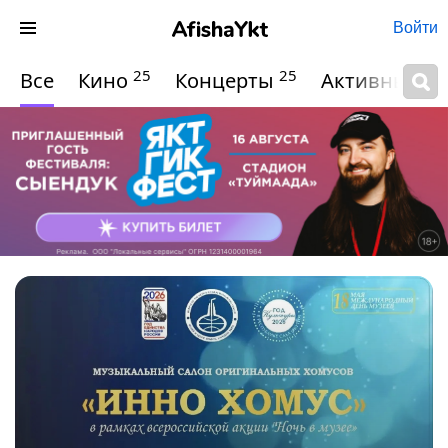
Войти
25
25
Все
Кино
Концерты
Активный о