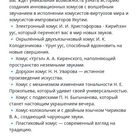
Вас ждёт уникальная возможность узнать историю
создания инновационных хомусов с волшебным
звучанием в исполнении хомусистов-виртуозов мира и
хомусистов-импровизаторов Якутии.
🔹 Электронный хомус И. И. Христофорова - Кириһээн
уус, который перенесет вас в мир новых звуков.
🔹 Окрылённый двухъязычковый хомус И. К.
Колодезникова - Үрүҥ уус, способный вдохновить на
новые свершения.
🔹 Хомус «Үргэл» А. А. Киренского, наполняющий
пространство неземными звуками.
🔹 Дорҕоон хомус Н. Н. Уварова — истинное
произведение искусства.
🔹 Хомус с механизмом изменения тональности Н. Е.
Прокопьева, который удивит своей универсальностью.
🔹 Хомус с подвесками П. Н. Быгынанова, который
станет настоящим украшением вечера.
🔹 Хомус-колокольчик и с двойным язычком Чирикова
В. А., создающий чарующие звуки.
🔹 Пластиковый хомус — современный взгляд на
традицию.