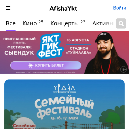
Войти
25
23
Все
Кино
Концерты
Активный о