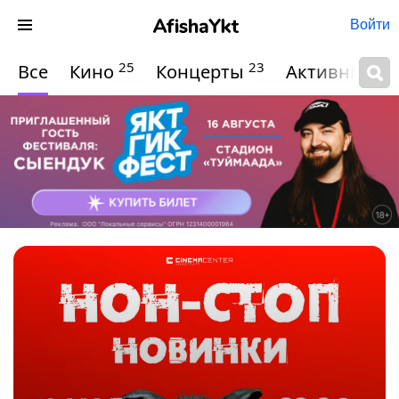
Войти
25
23
Все
Кино
Концерты
Активный о