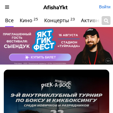
Войти
25
23
Все
Кино
Концерты
Активный о