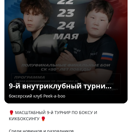
9-й внутриклубный турни...
боксерский клуб Peek-a-boo
🥊 МАСШТАБНЫЙ 9-й ТУРНИР ПО БОКСУ И
КИКБОКСИНГУ 🥊
Среди новичков и разрядников