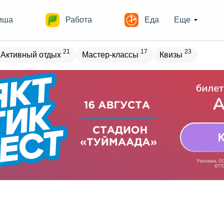
иша
Работа
Еда
Еще
21
17
23
Активный отдых
Мастер-классы
Квизы
овостройки
Места
18
13
17
18
ечеринки
Спорт
Выставки
Театры
8
9
12
Квесты
Зарубежное
Разное