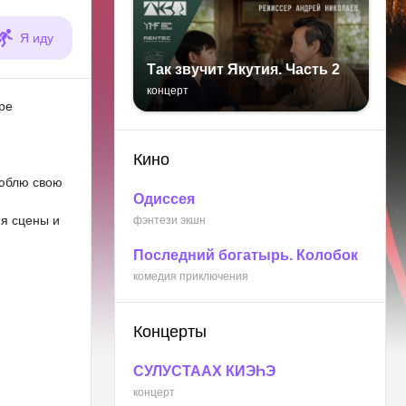
Я иду
Так звучит Якутия. Часть 2
концерт
ре
Кино
юблю свою
Одиссея
я сцены и
фэнтези экшн
Последний богатырь. Колобок
комедия приключения
Концерты
СУЛУСТААХ КИЭҺЭ
концерт