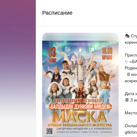
Расписание
🎭 Ст
корен
Пригл
✨ «БА
Родин
В кон
искре
Дата 
📆 3 
Место
Онлай
gtkmn