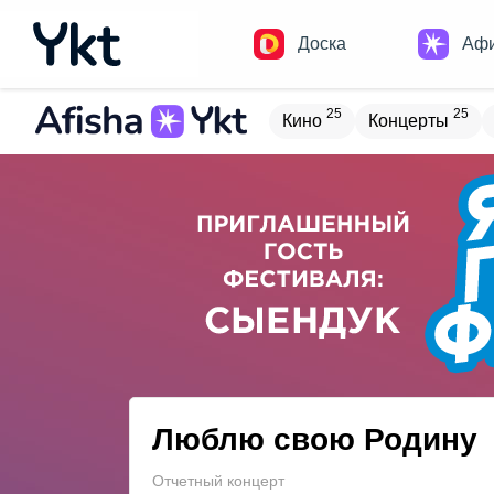
Доска
Аф
25
25
Кино
Концерты
Домики
Н
21
8
Встречи
Детям
В
20
4
Туризм
Обучение
Люблю свою Родину
Отчетный концерт