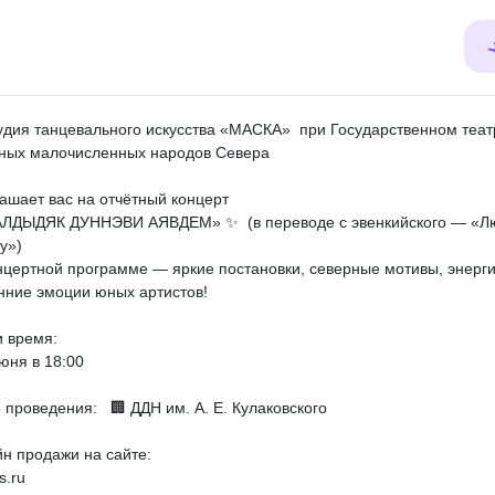
удия танцевального искусства «МАСКА» при Государственном теат
ных малочисленных народов Севера
ашает вас на отчётный концерт
ЛДЫДЯК ДУННЭВИ АЯВДЕМ» ✨ (в переводе с эвенкийского — «Л
у»)
цертной программе — яркие постановки, северные мотивы, энерги
нние эмоции юных артистов!
и время:
июня в 18:00
 проведения: 🏢 ДДН им. А. Е. Кулаковского
н продажи на сайте:
s.ru