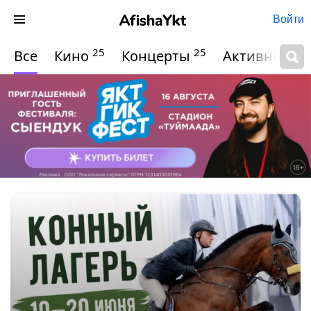
Войти
25
25
Все
Кино
Концерты
Активный о