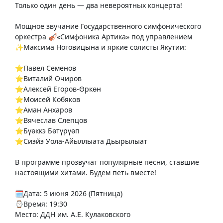
Только один день — два невероятных концерта!
Мощное звучание Государственного симфонического
оркестра 🎻«Симфоника Артика» под управлением
✨Максима Ноговицына и яркие солисты Якутии:
⭐Павел Семенов
⭐Виталий Очиров
⭐Алексей Егоров-Өркөн
⭐Моисей Кобяков
⭐Аман Анхаров
⭐Вячеслав Слепцов
⭐Бүөккэ Бөтүрүөп
⭐Сиэйэ Уола-Айыллыата Дьырылыат
В программе прозвучат популярные песни, ставшие
настоящими хитами. Будем петь вместе!
🗓Дата: 5 июня 2026 (Пятница)
⌚Время: 19:30
Место: ДДН им. А.Е. Кулаковского