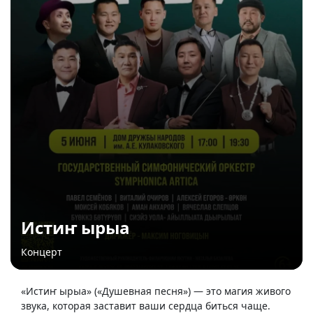
Истиҥ ырыа
Концерт
«Истиҥ ырыа» («Душевная песня») — это магия живого
звука, которая заставит ваши сердца биться чаще.