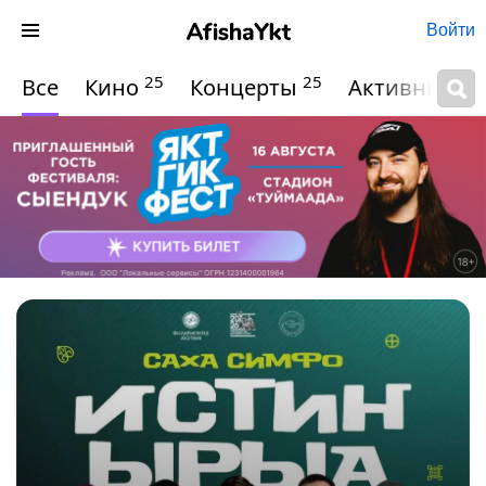
Войти
25
25
Все
Кино
Концерты
Активный о