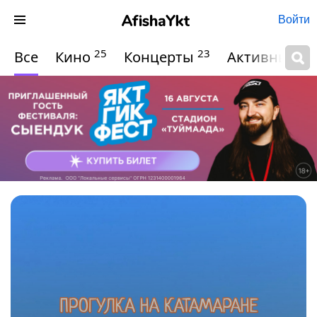
Войти
25
23
Все
Кино
Концерты
Активный о