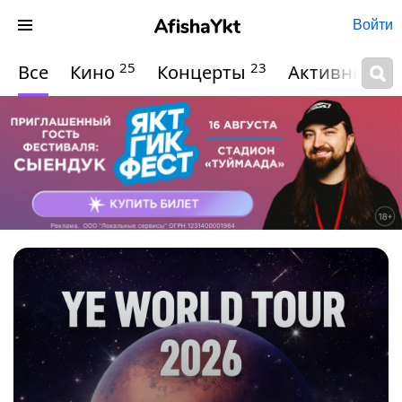
Войти
25
23
Все
Кино
Концерты
Активный о