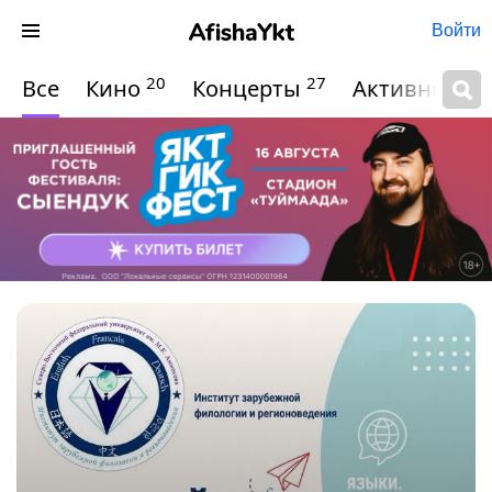
Войти
20
27
Все
Кино
Концерты
Активный о