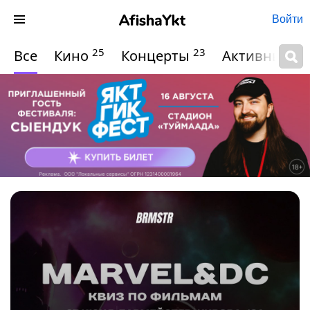
Войти
25
23
Все
Кино
Концерты
Активный о