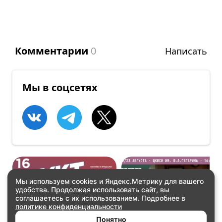
Комментарии
0
Написать
Мы в соцсетях
Мы используем cookies и Яндекс.Метрику для вашего
удобства. Продолжая использовать сайт, вы
ВСТРЕЧИ
КОНЦЕРТЫ
соглашаетесь с их использованием. Подробнее в
YKT GEEK FEST
Так звучит Якутия.
политике конфиденциальности
Часть 2
Купить билеты
Купить билеты
Понятно