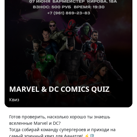
MARVEL & DC COMICS QUIZ
Квиз
Готов проверить, насколько хорошо ты знаешь
вселенные Marvel и DC?
Тогда собирай команду супергероев и приходи на
самый эпичный квиз для фанатов! ⚡️🛡