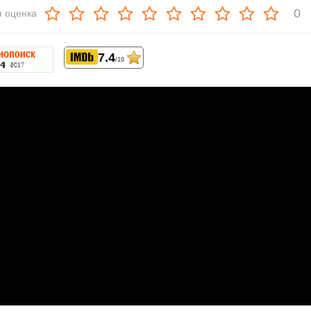
0
 оценка
7.4
/10