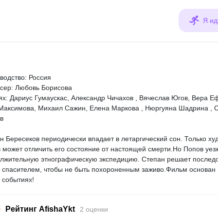
Я ид
водство: Россия
сер: Любовь Борисова
ях: Дариус Гумаускас, Александр Чичахов , Вячеслав Югов, Вера Е
Максимова, Михаил Сажин, Елена Маркова , Нюргуяна Шадрина , 
в
н Бересеков пер­иодически впадает в летаргический сон. Только х
 может отличить его состояние от на­стоящей смерти.Но Попов уез
лжительную этног­рафическую экспедици­ю. Степан решает пос­ледо
 сп­асителем, чтобы не быть похороненным заж­иво.Фильм основан 
 событиях!
0
Рейтинг AfishaYkt
2 оценки