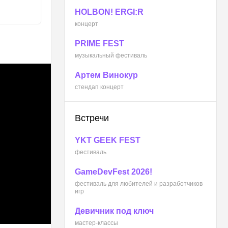
HOLBON! ERGI:R
концерт
PRIME FEST
музыкальный фестиваль
Артем Винокур
стендап концерт
Встречи
YKT GEEK FEST
фестиваль
GameDevFest 2026!
фестиваль для любителей и разработчиков
игр
Девичник под ключ
мастер-классы