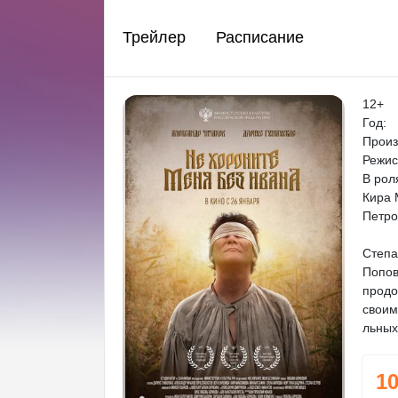
Трейлер
Расписание
12+
Год:
Произ
Режис
В рол
Кира 
Петро
Степа
Попов
продо
своим
льных
1