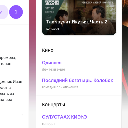
1
у
Так звучит Якутия. Часть 2
концерт
Кино
фремова,
Одиссея
Степан
фэнтези экшн
Последний богатырь. Колобок
удожник Иван
жает в
комедия приключения
вать за
на реа­
Концерты
СУЛУСТААХ КИЭҺЭ
концерт