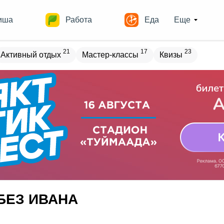
иша
Работа
Еда
Еще
21
17
23
Активный отдых
Мастер-классы
Квизы
овостройки
Места
18
13
17
18
ечеринки
Спорт
Выставки
Театры
8
9
12
Квесты
Зарубежное
Разное
БЕЗ ИВАНА