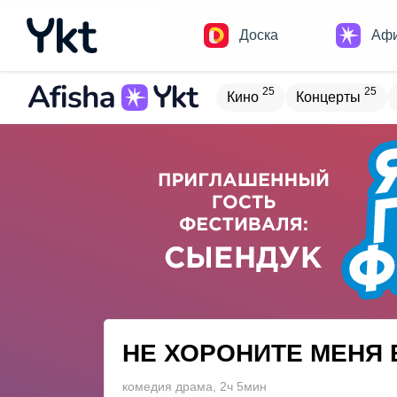
Доска
Аф
25
25
Кино
Концерты
Домики
Н
21
8
Встречи
Детям
В
20
4
Туризм
Обучение
НЕ ХОРОНИТЕ МЕНЯ 
комедия драма, 2ч 5мин